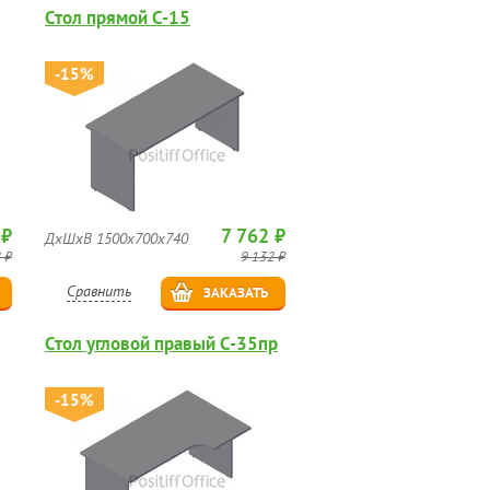
Стол прямой C-15
-15%
 ₽
7 762 ₽
ДхШхВ 1500х700х740
 ₽
9 132 ₽
Сравнить
ЗАКАЗАТЬ
Стол угловой правый C-35пр
-15%