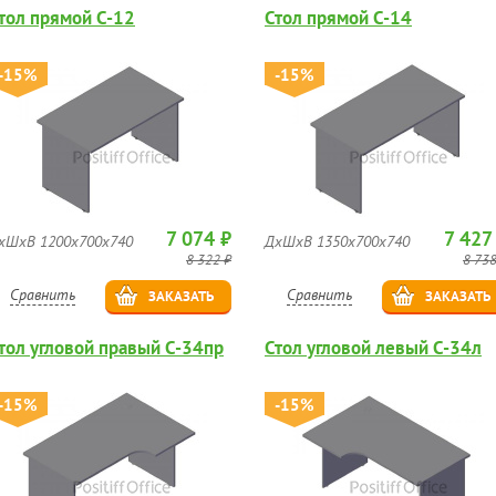
тол прямой C-12
Стол прямой C-14
-15%
-15%
7 074 ₽
7 427
хШхВ 1200х700х740
ДхШхВ 1350х700х740
8 322 ₽
8 738
Сравнить
Сравнить
ЗАКАЗАТЬ
ЗАКАЗАТЬ
тол угловой правый C-34пр
Стол угловой левый C-34л
-15%
-15%