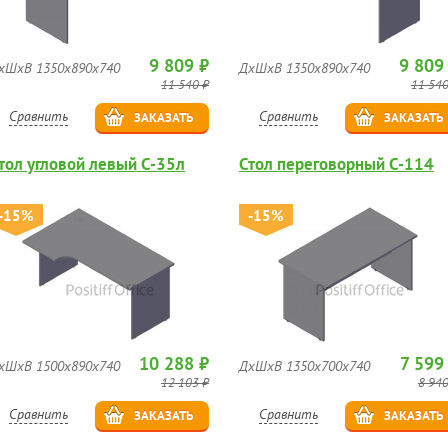
9 809 ₽
9 809
хШхВ 1350х890х740
ДхШхВ 1350х890х740
11 540 ₽
11 540
Сравнить
Сравнить
ЗАКАЗАТЬ
ЗАКАЗАТЬ
тол угловой левый C-35л
Стол переговорный C-114
-15%
-15%
10 288 ₽
7 599
хШхВ 1500х890х740
ДхШхВ 1350х700х740
12 103 ₽
8 940
Сравнить
Сравнить
ЗАКАЗАТЬ
ЗАКАЗАТЬ