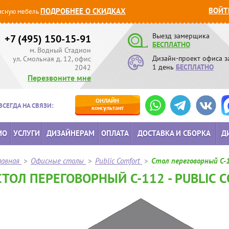
ВОЙТ
ПОДРОБНЕЕ О СКИДКАХ
сную мебель
Выезд замерщика
+7 (495) 150-15-91
БЕСПЛАТНО
м. Водный Стадион
Дизайн-проект офиса з
ул. Смольная д. 12, офис
1 день
БЕСПЛАТНО
2042
Перезвоните мне
ОНЛАЙН
ВСЕГДА НА СВЯЗИ:
консультант
ИО
УСЛУГИ
ДИЗАЙНЕРАМ
ОПЛАТА
ДОСТАВКА И СБОРКА
Д
лавная
>
Офисные столы
>
Public Comfort
>
Стол переговорный C-
СТОЛ ПЕРЕГОВОРНЫЙ C-112 - PUBLIC 