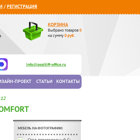
И
/
РЕГИСТРАЦИЯ
КОРЗИНА
Выбрано товаров
0
а
на сумму
0
руб.
info@positiff-office.ru
ИЗАЙН-ПРОЕКТ
СТАТЬИ
КОНТАКТЫ
112
COMFORT
МЕБЕЛЬ НА ФОТОГРАФИИ:
Стол переговорный C-