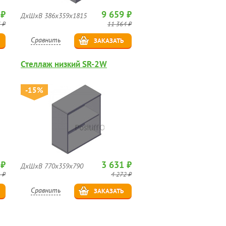
 ₽
9 659 ₽
ДхШхВ 386х359х1815
 ₽
11 364 ₽
Сравнить
ЗАКАЗАТЬ
Стеллаж низкий SR-2W
-15%
 ₽
3 631 ₽
ДхШхВ 770х359х790
 ₽
4 272 ₽
Сравнить
ЗАКАЗАТЬ