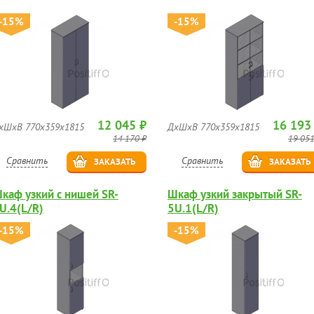
-15%
-15%
12 045 ₽
16 193
хШхВ 770х359х1815
ДхШхВ 770х359х1815
14 170 ₽
19 051
Сравнить
Сравнить
ЗАКАЗАТЬ
ЗАКАЗАТЬ
каф узкий с нишей SR-
Шкаф узкий закрытый SR-
U.4(L/R)
5U.1(L/R)
-15%
-15%