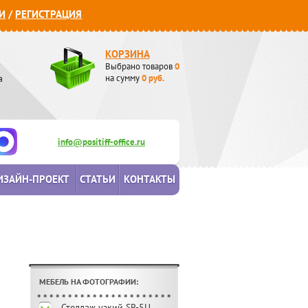
И
/
РЕГИСТРАЦИЯ
КОРЗИНА
Выбрано товаров
0
а
на сумму
0
руб.
info@positiff-office.ru
ИЗАЙН-ПРОЕКТ
СТАТЬИ
КОНТАКТЫ
МЕБЕЛЬ НА ФОТОГРАФИИ:
Стеллаж узкий SR-5U