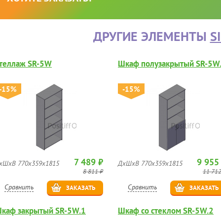
ДРУГИЕ ЭЛЕМЕНТЫ
S
теллаж SR-5W
Шкаф полузакрытый SR-5W
-15%
-15%
7 489 ₽
9 955
хШхВ 770х359х1815
ДхШхВ 770х359х1815
8 811 ₽
11 712
Сравнить
Сравнить
ЗАКАЗАТЬ
ЗАКАЗАТЬ
каф закрытый SR-5W.1
Шкаф со стеклом SR-5W.2