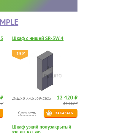
IMPLE
.5
Шкаф с нишей SR-5W.4
-15%
 ₽
12 420 ₽
ДхШхВ 770х359х1815
 ₽
14 612 ₽
Сравнить
ЗАКАЗАТЬ
Шкаф узкий полузакрытый
SR-5U.5(L/R)