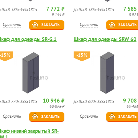
7 772 ₽
7 585
хШхВ 386х359х1815
ДхШхВ 386х359х1815
9 144 ₽
8 923
Сравнить
Сравнить
ЗАКАЗАТЬ
ЗАКАЗАТЬ
каф для одежды SR-G.1
Шкаф для одежды SRW 60
-15%
-15%
10 946 ₽
9 708
хШхВ 770х359х1815
ДхШхВ 600х359х1815
12 878 ₽
11 421
Сравнить
Сравнить
ЗАКАЗАТЬ
ЗАКАЗАТЬ
каф низкий закрытый SR-
W.1