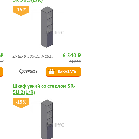
-15%
 ₽
6 540 ₽
ДхШхВ 386х359х1815
 ₽
7 694 ₽
Сравнить
ЗАКАЗАТЬ
Шкаф узкий со стеклом SR-
5U.2(L/R)
-15%