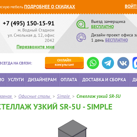
ВОЙТ
ПОДРОБНЕЕ О СКИДКАХ
сную мебель
Выезд замерщика
+7 (495) 150-15-91
БЕСПЛАТНО
м. Водный Стадион
Дизайн-проект офиса з
ул. Смольная д. 12, офис
1 день
БЕСПЛАТНО
2042
Перезвоните мне
ОНЛАЙН
ВСЕГДА НА СВЯЗИ:
консультант
ИО
УСЛУГИ
ДИЗАЙНЕРАМ
ОПЛАТА
ДОСТАВКА И СБОРКА
Д
лавная
>
Офисные столы
>
Simple
>
Стеллаж узкий SR-5U
СТЕЛЛАЖ УЗКИЙ SR-5U - SIMPLE