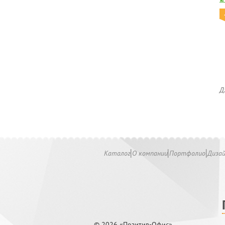
Д
Каталог
О компании
Портфолио
Диза
© 2026 «Позитив-Офис»