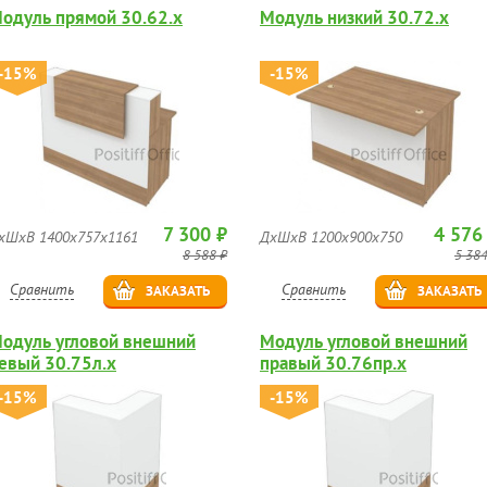
одуль прямой 30.62.х
Модуль низкий 30.72.х
-15%
-15%
7 300 ₽
4 576
хШхВ 1400х757х1161
ДхШхВ 1200х900х750
8 588 ₽
5 384
Сравнить
Сравнить
ЗАКАЗАТЬ
ЗАКАЗАТЬ
одуль угловой внешний
Модуль угловой внешний
евый 30.75л.х
правый 30.76пр.х
-15%
-15%