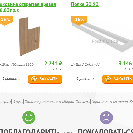
оковина открытая правая
Полка 30.90
0.83пр.х
-15%
-15%
2 241 ₽
3 146
хШхВ 780х25х1165
ДхШхВ 160х700
2 637 ₽
3 701
Сравнить
Сравнить
ЗАКАЗАТЬ
ЗАКАЗАТЬ
йнерам
Услуги
Оплата
Доставка и сборка
Отзывы
Гарантия и возврат
К
ПОБЛАГОДАРИТЬ
ПОЖАЛОВАТЬС