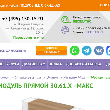
ВОЙТ
ПОДРОБНЕЕ О СКИДКАХ
сную мебель
Выезд замерщика
+7 (495) 150-15-91
БЕСПЛАТНО
м. Водный Стадион
Дизайн-проект офиса з
ул. Смольная д. 12, офис
1 день
БЕСПЛАТНО
2042
Перезвоните мне
ОНЛАЙН
ВСЕГДА НА СВЯЗИ:
консультант
ИО
УСЛУГИ
ДИЗАЙНЕРАМ
ОПЛАТА
ДОСТАВКА И СБОРКА
Д
лавная
>
Стойки ресепшн
>
Эконом
>
Ресепшн Макс
>
Модуль пря
МОДУЛЬ ПРЯМОЙ 30.61.Х - МАКС