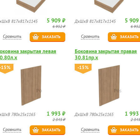
5 909 ₽
5 909
хШхВ 817х817х1145
ДхШхВ 817х817х1145
6 952 ₽
6 952
Сравнить
Сравнить
ЗАКАЗАТЬ
ЗАКАЗАТЬ
оковина закрытая левая
Боковина закрытая правая
0.80л.х
30.81пр.х
-15%
-15%
1 993 ₽
1 993
хШхВ 780х25х1165
ДхШхВ 780х25х1165
2 345 ₽
2 345
Сравнить
Сравнить
ЗАКАЗАТЬ
ЗАКАЗАТЬ