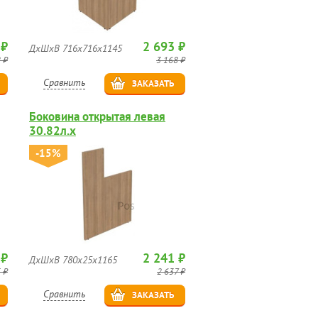
 ₽
2 693 ₽
ДхШхВ 716х716х1145
 ₽
3 168 ₽
Сравнить
ЗАКАЗАТЬ
Боковина открытая левая
30.82л.х
-15%
 ₽
2 241 ₽
ДхШхВ 780х25х1165
 ₽
2 637 ₽
Сравнить
ЗАКАЗАТЬ