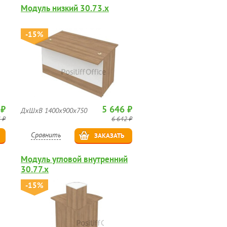
Модуль низкий 30.73.х
-15%
 ₽
5 646 ₽
ДхШхВ 1400х900х750
 ₽
6 642 ₽
Сравнить
ЗАКАЗАТЬ
Модуль угловой внутренний
30.77.х
-15%