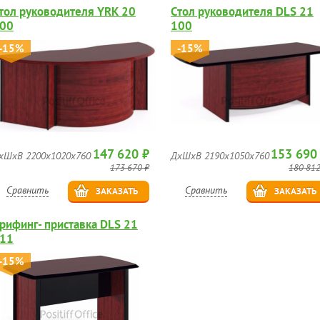
тол руководителя YRK 20
Стол руководителя DLS 21
00
100
-15%
-15%
147 620 ₽
153 690
хШхВ 2200x1020x760
ДхШхВ 2190x1050x760
173 670 ₽
180 812
Сравнить
Сравнить
ЗАКАЗАТЬ
ЗАКАЗАТЬ
рифинг- приставка DLS 21
11
-15%