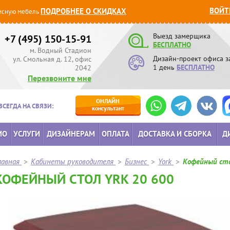
ВОЙТ
ПОДРОБНЕЕ О СКИДКАХ
сную мебель
Выезд замерщика
+7 (495) 150-15-91
БЕСПЛАТНО
м. Водный Стадион
Дизайн-проект офиса з
ул. Смольная д. 12, офис
1 день
БЕСПЛАТНО
2042
Перезвоните мне
ОНЛАЙН
ВСЕГДА НА СВЯЗИ:
консультант
ИО
УСЛУГИ
ДИЗАЙНЕРАМ
ОПЛАТА
ДОСТАВКА И СБОРКА
Д
лавная
>
Кабинеты руководителя
>
Бизнес
>
York
>
Кофейный сто
КОФЕЙНЫЙ СТОЛ YRK 20 600