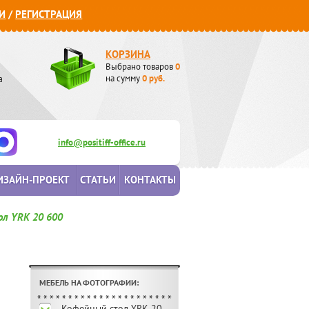
И
/
РЕГИСТРАЦИЯ
КОРЗИНА
Выбрано товаров
0
а
на сумму
0
руб.
info@positiff-office.ru
ИЗАЙН-ПРОЕКТ
СТАТЬИ
КОНТАКТЫ
л YRK 20 600
МЕБЕЛЬ НА ФОТОГРАФИИ:
Кофейный стол YRK 20