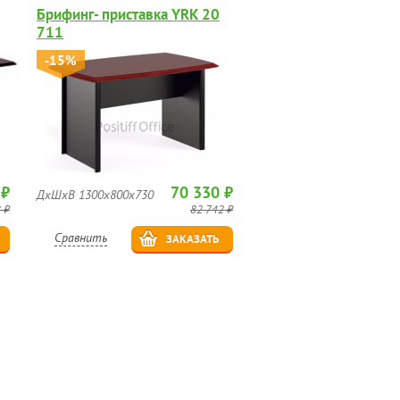
Брифинг- приставка YRK 20
711
-15%
 ₽
70 330 ₽
ДхШхВ 1300x800x730
 ₽
82 742 ₽
Сравнить
ЗАКАЗАТЬ