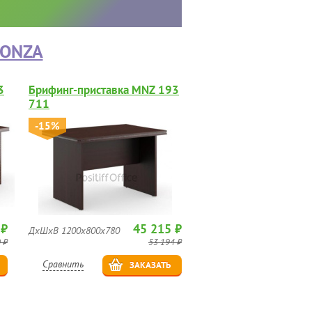
ONZA
3
Брифинг-приставка MNZ 193
711
-15%
 ₽
45 215 ₽
ДхШхВ 1200х800х780
 ₽
53 194 ₽
Сравнить
ЗАКАЗАТЬ