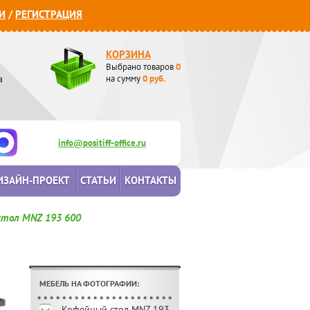
И
/
РЕГИСТРАЦИЯ
КОРЗИНА
Выбрано товаров
0
а
на сумму
0
руб.
info@positiff-office.ru
ИЗАЙН-ПРОЕКТ
СТАТЬИ
КОНТАКТЫ
стол MNZ 193 600
МЕБЕЛЬ НА ФОТОГРАФИИ:
Кофейный стол MNZ 193