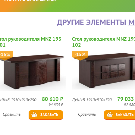
ДРУГИЕ ЭЛЕМЕНТЫ
M
тол руководителя MNZ 193
Стол руководителя MNZ 19
01
102
-15%
-15%
80 610 ₽
79 033
хШхВ 1910х910х790
ДхШхВ 1910х910х790
94 835 ₽
92 980
Сравнить
Сравнить
ЗАКАЗАТЬ
ЗАКАЗАТЬ