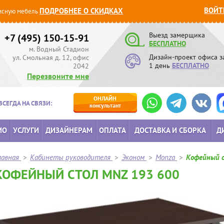
ВОЙТ
ПОДРОБНЕЕ О СКИДКАХ
сную мебель
Выезд замерщика
+7 (495) 150-15-91
БЕСПЛАТНО
м. Водный Стадион
Дизайн-проект офиса з
ул. Смольная д. 12, офис
1 день
БЕСПЛАТНО
2042
Перезвоните мне
ОНЛАЙН
ВСЕГДА НА СВЯЗИ:
консультант
ИО
УСЛУГИ
ДИЗАЙНЕРАМ
ОПЛАТА
ДОСТАВКА И СБОРКА
Д
лавная
>
Кабинеты руководителя
>
Эконом
>
Monza
>
Кофейный 
КОФЕЙНЫЙ СТОЛ MNZ 193 600