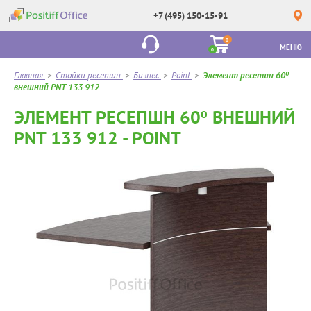
+7 (495) 150-15-91
0
МЕНЮ
0
Главная
>
Стойки ресепшн
>
Бизнес
>
Point
>
Элемент ресепшн 60º
внешний PNT 133 912
ЭЛЕМЕНТ РЕСЕПШН 60º ВНЕШНИЙ
PNT 133 912 - POINT