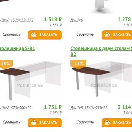
1 318 ₽
1 278
хШхВ 1320х12х372
ДхШхВ
1 551 ₽
1 503
Сравнить
Сравнить
ЗАКАЗАТЬ
ЗАКАЗАТЬ
толешница S-81
Столешница к двум столам 
82
-15%
-15%
1 731 ₽
3 114
хШхВ 670х500х22
ДхШхВ 1340х600х22
2 036 ₽
3 664
Сравнить
Сравнить
ЗАКАЗАТЬ
ЗАКАЗАТЬ