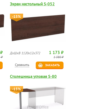
Экран настольный S-052
-15%
 ₽
1 173 ₽
ДхШхВ 1120х12х372
 ₽
1 380 ₽
Сравнить
ЗАКАЗАТЬ
Столешница угловая S-80
-15%