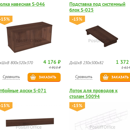
олка навесная S-046
Подставка под системный
блок S-025
-15%
-15%
4 176 ₽
1 372
хШхВ 800х320х370
ДхШхВ 230х500х82
4 913 ₽
1 614
Сравнить
Сравнить
ЗАКАЗАТЬ
ЗАКАЗАТЬ
тбойные доски S-071
Лоток для проводов к
столам 50094
-15%
-15%