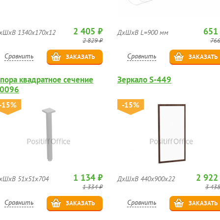
2 405 ₽
651
хШхВ 1340х170х12
ДхШхВ L=900 мм
2 829 ₽
766
Сравнить
Сравнить
ЗАКАЗАТЬ
ЗАКАЗАТЬ
пора квадратное сечение
Зеркало S-449
0096
-15%
-15%
1 134 ₽
2 922
хШхВ 51х51х704
ДхШхВ 440х900х22
1 334 ₽
3 438
Сравнить
Сравнить
ЗАКАЗАТЬ
ЗАКАЗАТЬ