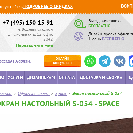
ВОЙТ
ПОДРОБНЕЕ О СКИДКАХ
сную мебель
Выезд замерщика
+7 (495) 150-15-91
БЕСПЛАТНО
м. Водный Стадион
Дизайн-проект офиса з
ул. Смольная д. 12, офис
1 день
БЕСПЛАТНО
2042
Перезвоните мне
ОНЛАЙН
ВСЕГДА НА СВЯЗИ:
консультант
ИО
УСЛУГИ
ДИЗАЙНЕРАМ
ОПЛАТА
ДОСТАВКА И СБОРКА
Д
лавная
>
Офисные столы
>
Space
>
Экран настольный S-054
ЭКРАН НАСТОЛЬНЫЙ S-054 - SPACE