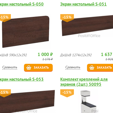
кран настольный S-050
Экран настольный S-051
-15%
-15%
1 000 ₽
1 637
хШхВ 590х12х292
ДхШхВ 1274х12х292
1 176 ₽
1 926
Сравнить
Сравнить
ЗАКАЗАТЬ
ЗАКАЗАТЬ
кран настольный S-053
Комплект креплений для
экранов (2шт.) 50095
-15%
-15%