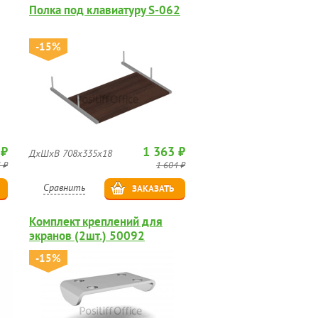
Полка под клавиатуру S-062
-15%
 ₽
1 363 ₽
ДхШхВ 708х335х18
 ₽
1 604 ₽
Сравнить
ЗАКАЗАТЬ
Комплект креплений для
экранов (2шт.) 50092
-15%