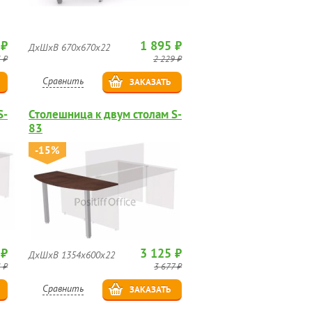
 ₽
1 895 ₽
ДхШхВ 670х670х22
 ₽
2 229 ₽
Сравнить
ЗАКАЗАТЬ
S-
Столешница к двум столам S-
83
-15%
 ₽
3 125 ₽
ДхШхВ 1354х600х22
 ₽
3 677 ₽
Сравнить
ЗАКАЗАТЬ