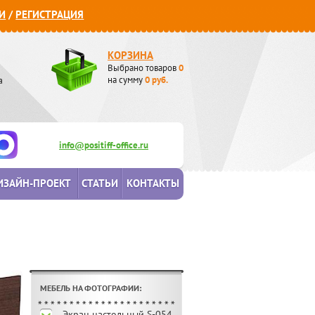
И
/
РЕГИСТРАЦИЯ
КОРЗИНА
Выбрано товаров
0
а
на сумму
0
руб.
info@positiff-office.ru
ИЗАЙН-ПРОЕКТ
СТАТЬИ
КОНТАКТЫ
МЕБЕЛЬ НА ФОТОГРАФИИ:
Экран настольный S-054