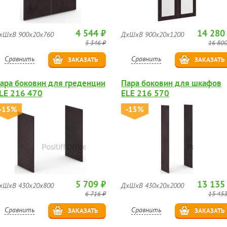
4 544 ₽
14 280
хШхВ 900х20х760
ДхШхВ 900х20х1200
5 346 ₽
16 800
Сравнить
Сравнить
ЗАКАЗАТЬ
ЗАКАЗАТЬ
ара боковин для греденции
Пара боковин для шкафов
LE 216 470
ELE 216 570
-15%
-15%
5 709 ₽
13 135
хШхВ 430х20х800
ДхШхВ 430х20х2000
6 716 ₽
15 453
Сравнить
Сравнить
ЗАКАЗАТЬ
ЗАКАЗАТЬ