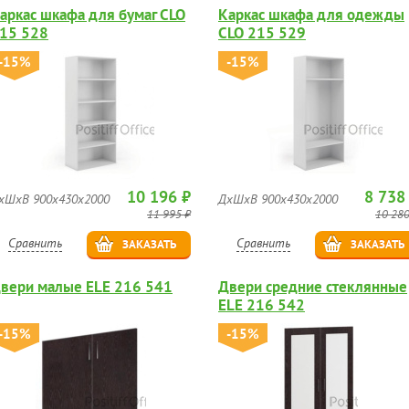
аркас шкафа для бумаг CLO
Каркас шкафа для одежды
15 528
CLO 215 529
-15%
-15%
10 196 ₽
8 738
хШхВ 900х430х2000
ДхШхВ 900х430х2000
11 995 ₽
10 280
Сравнить
Сравнить
ЗАКАЗАТЬ
ЗАКАЗАТЬ
вери малые ELE 216 541
Двери средние стеклянные
ELE 216 542
-15%
-15%