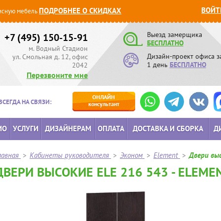
ВОЙТ
ПОДРОБНЕЕ О СКИДКАХ
сную мебель
Выезд замерщика
+7 (495) 150-15-91
БЕСПЛАТНО
м. Водный Стадион
Дизайн-проект офиса з
ул. Смольная д. 12, офис
1 день
БЕСПЛАТНО
2042
Перезвоните мне
ОНЛАЙН
ВСЕГДА НА СВЯЗИ:
консультант
ИО
УСЛУГИ
ДИЗАЙНЕРАМ
ОПЛАТА
ДОСТАВКА И СБОРКА
Д
лавная
>
Кабинеты руководителя
>
Эконом
>
Element
>
Двери выс
ДВЕРИ ВЫСОКИЕ ELE 216 543 - ELEME