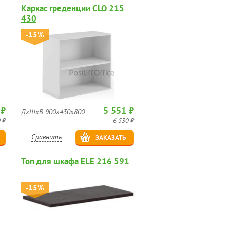
Каркас греденции CLO 215
430
-15%
 ₽
5 551 ₽
ДхШхВ 900х430х800
 ₽
6 530 ₽
Сравнить
ЗАКАЗАТЬ
Топ для шкафа ELE 216 591
-15%