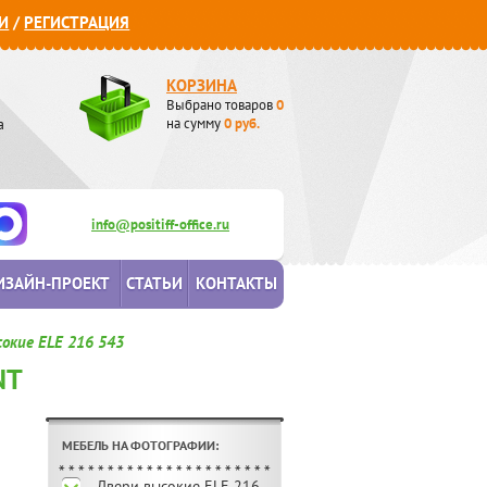
И
/
РЕГИСТРАЦИЯ
КОРЗИНА
Выбрано товаров
0
а
на сумму
0
руб.
info@positiff-office.ru
ИЗАЙН-ПРОЕКТ
СТАТЬИ
КОНТАКТЫ
окие ELE 216 543
NT
МЕБЕЛЬ НА ФОТОГРАФИИ:
Двери высокие ELE 216