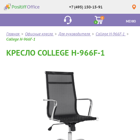
+7 (495) 150-15-91
0
МЕНЮ
0
Главная
>
Офисные кресла
>
Для руководителя
>
College H-966F-1
>
College H-966F-1
КРЕСЛО COLLEGE H-966F-1