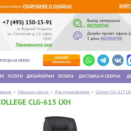
ВОЙТ
ПОДРОБНЕЕ О СКИДКАХ
сную мебель
Выезд замерщика
+7 (495) 150-15-91
БЕСПЛАТНО
м. Водный Стадион
Дизайн-проект офиса з
ул. Смольная д. 12, офис
1 день
БЕСПЛАТНО
2042
Перезвоните мне
ОНЛАЙН
ВСЕГДА НА СВЯЗИ:
консультант
ИО
УСЛУГИ
ДИЗАЙНЕРАМ
ОПЛАТА
ДОСТАВКА И СБОРКА
Д
лавная
>
Офисные кресла
>
Для руководителя
>
College CLG-615 L
COLLEGE CLG-615 LXH