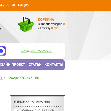
И
/
РЕГИСТРАЦИЯ
КОРЗИНА
Выбрано товаров
0
а
на сумму
0
руб.
info@positiff-office.ru
ИЗАЙН-ПРОЕКТ
СТАТЬИ
КОНТАКТЫ
XH
>
College CLG-615 LXH
МЕБЕЛЬ НА ФОТОГРАФИИ:
College CLG-615 LXH