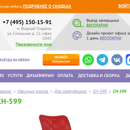
ВОЙТ
ПОДРОБНЕЕ О СКИДКАХ
сную мебель
Выезд замерщика
+7 (495) 150-15-91
БЕСПЛАТНО
м. Водный Стадион
Дизайн-проект офиса з
ул. Смольная д. 12, офис
1 день
БЕСПЛАТНО
2042
Перезвоните мне
ОНЛАЙН
ВСЕГДА НА СВЯЗИ:
консультант
ИО
УСЛУГИ
ДИЗАЙНЕРАМ
ОПЛАТА
ДОСТАВКА И СБОРКА
Д
лавная
>
Офисные кресла
>
Для сотрудников
>
CH-599
>
CH-599
CH-599