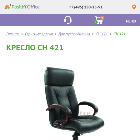
+7 (495) 150-15-91
0
МЕНЮ
0
Главная
>
Офисные кресла
>
Для руководителя
>
CH 421
>
CH 421
КРЕСЛО CH 421