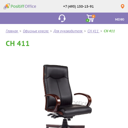
+7 (495) 150-15-91
0
МЕНЮ
0
Главная
>
Офисные кресла
>
Для руководителя
>
CH 411
>
CH 411
CH 411