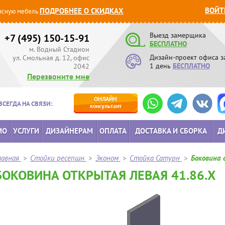
ВОЙТ
ПОДРОБНЕЕ О СКИДКАХ
сную мебель
Выезд замерщика
+7 (495) 150-15-91
БЕСПЛАТНО
м. Водный Стадион
Дизайн-проект офиса з
ул. Смольная д. 12, офис
1 день
БЕСПЛАТНО
2042
Перезвоните мне
ОНЛАЙН
ВСЕГДА НА СВЯЗИ:
консультант
ИО
УСЛУГИ
ДИЗАЙНЕРАМ
ОПЛАТА
ДОСТАВКА И СБОРКА
Д
лавная
>
Стойки ресепшн
>
Эконом
>
Стойка Сатурн
>
Боковина 
БОКОВИНА ОТКРЫТАЯ ЛЕВАЯ 41.86.Х