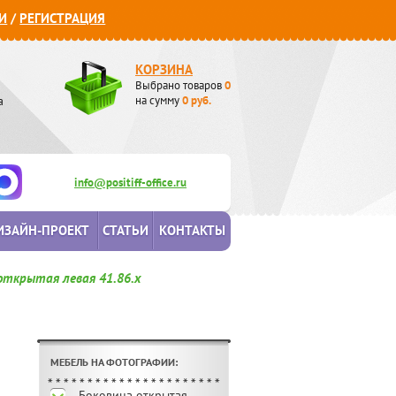
И
/
РЕГИСТРАЦИЯ
КОРЗИНА
Выбрано товаров
0
а
на сумму
0
руб.
info@positiff-office.ru
ИЗАЙН-ПРОЕКТ
СТАТЬИ
КОНТАКТЫ
открытая левая 41.86.х
МЕБЕЛЬ НА ФОТОГРАФИИ:
Боковина открытая