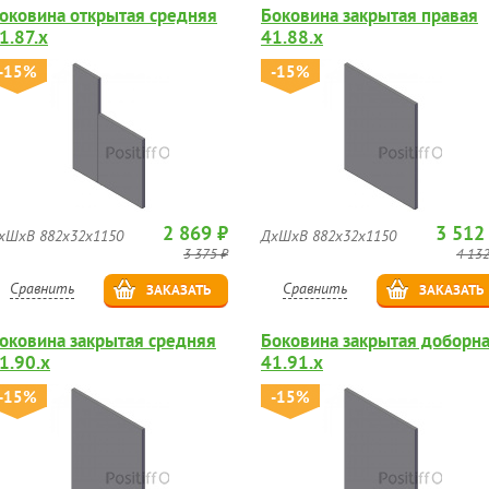
оковина открытая средняя
Боковина закрытая правая
1.87.х
41.88.х
-15%
-15%
2 869 ₽
3 512
хШхВ 882х32х1150
ДхШхВ 882х32х1150
3 375 ₽
4 132
Сравнить
Сравнить
ЗАКАЗАТЬ
ЗАКАЗАТЬ
оковина закрытая средняя
Боковина закрытая доборн
1.90.х
41.91.х
-15%
-15%