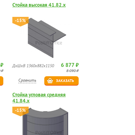
Стойка высокая 41.82.х
-15%
 ₽
6 877 ₽
ДхШхВ 1360х882х1150
 ₽
8 090 ₽
Сравнить
ЗАКАЗАТЬ
Стойка угловая средняя
41.84.х
-15%