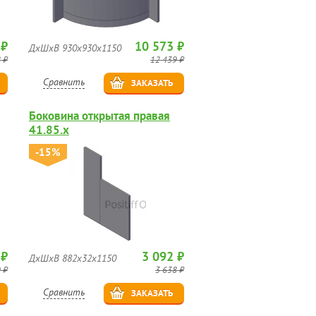
 ₽
10 573 ₽
ДхШхВ 930х930х1150
 ₽
12 439 ₽
Сравнить
ЗАКАЗАТЬ
Боковина открытая правая
41.85.х
-15%
 ₽
3 092 ₽
ДхШхВ 882х32х1150
 ₽
3 638 ₽
Сравнить
ЗАКАЗАТЬ