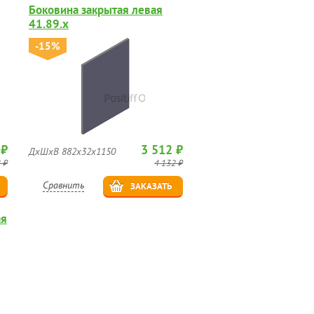
Боковина закрытая левая
41.89.х
-15%
 ₽
3 512 ₽
ДхШхВ 882х32х1150
 ₽
4 132 ₽
Сравнить
ЗАКАЗАТЬ
ая