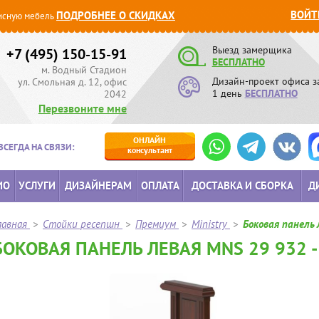
ВОЙТ
ПОДРОБНЕЕ О СКИДКАХ
сную мебель
Выезд замерщика
+7 (495) 150-15-91
БЕСПЛАТНО
м. Водный Стадион
Дизайн-проект офиса з
ул. Смольная д. 12, офис
1 день
БЕСПЛАТНО
2042
Перезвоните мне
ОНЛАЙН
ВСЕГДА НА СВЯЗИ:
консультант
ИО
УСЛУГИ
ДИЗАЙНЕРАМ
ОПЛАТА
ДОСТАВКА И СБОРКА
Д
лавная
>
Стойки ресепшн
>
Премиум
>
Ministry
>
Боковая панель
БОКОВАЯ ПАНЕЛЬ ЛЕВАЯ MNS 29 932 -