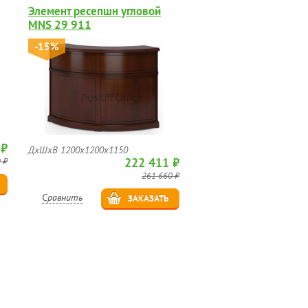
Элемент ресепшн угловой
MNS 29 911
-15%
 ₽
ДхШхВ 1200х1200х1150
222 411 ₽
 ₽
261 660 ₽
Сравнить
ЗАКАЗАТЬ