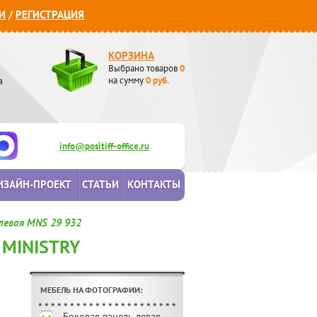
И
/
РЕГИСТРАЦИЯ
КОРЗИНА
Выбрано товаров
0
а
на сумму
0
руб.
info@positiff-office.ru
ИЗАЙН-ПРОЕКТ
СТАТЬИ
КОНТАКТЫ
 левая MNS 29 932
 MINISTRY
МЕБЕЛЬ НА ФОТОГРАФИИ:
Боковая панель левая