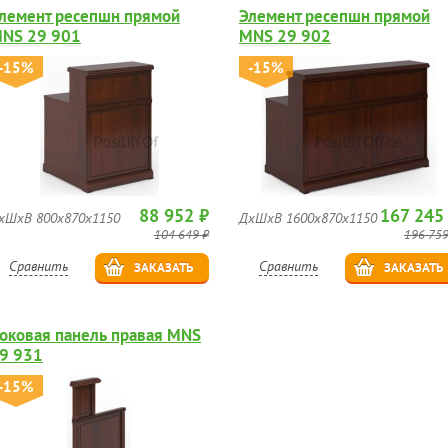
лемент ресепшн прямой
Элемент ресепшн прямой
NS 29 901
MNS 29 902
-15%
-15%
88 952 ₽
167 245
хШхВ 800х870х1150
ДхШхВ 1600х870х1150
104 649 ₽
196 759
Сравнить
Сравнить
ЗАКАЗАТЬ
ЗАКАЗАТЬ
оковая панель правая MNS
9 931
-15%