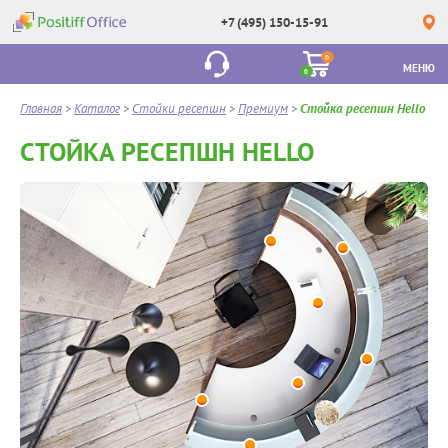
+7 (495) 150-15-91
0
МЕНЮ
0
Главная
>
Каталог
>
Стойки ресепшн
>
Премиум
>
Стойка ресепшн Hello
СТОЙКА РЕСЕПШН HELLO