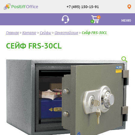
+7 (495) 150-15-91
0
МЕНЮ
0
Главная
>
Каталог
>
Сейфы
>
Огнестойские
>
Сейф FRS-30CL
СЕЙФ FRS-30CL