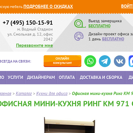
ВОЙТ
ПОДРОБНЕЕ О СКИДКАХ
сную мебель
Выезд замерщика
+7 (495) 150-15-91
БЕСПЛАТНО
м. Водный Стадион
Дизайн-проект офиса з
ул. Смольная д. 12, офис
1 день
БЕСПЛАТНО
2042
Перезвоните мне
ОНЛАЙН
ВСЕГДА НА СВЯЗИ:
консультант
ИО
УСЛУГИ
ДИЗАЙНЕРАМ
ОПЛАТА
ДОСТАВКА И СБОРКА
Д
лавная
>
Каталог
>
Кухни для офиса
>
Офисная мини-кухня Ринг КМ 
ОФИСНАЯ МИНИ-КУХНЯ РИНГ КМ 971 