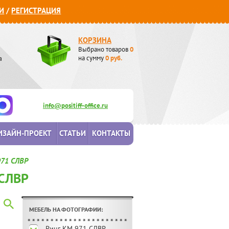
И
/
РЕГИСТРАЦИЯ
КОРЗИНА
Выбрано товаров
0
а
на сумму
0
руб.
info@positiff-office.ru
ИЗАЙН-ПРОЕКТ
СТАТЬИ
КОНТАКТЫ
971 СЛВР
СЛВР
МЕБЕЛЬ НА ФОТОГРАФИИ:
Ринг КМ 971 СЛВР