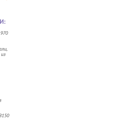
И:
 970
ли,
 из
в
В150