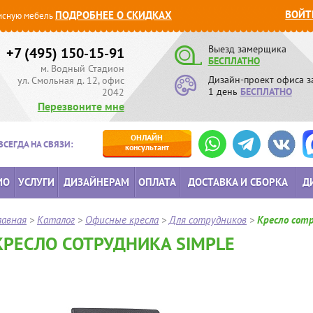
ВОЙТ
ПОДРОБНЕЕ О СКИДКАХ
сную мебель
Выезд замерщика
+7 (495) 150-15-91
БЕСПЛАТНО
м. Водный Стадион
Дизайн-проект офиса з
ул. Смольная д. 12, офис
1 день
БЕСПЛАТНО
2042
Перезвоните мне
ОНЛАЙН
ВСЕГДА НА СВЯЗИ:
консультант
ИО
УСЛУГИ
ДИЗАЙНЕРАМ
ОПЛАТА
ДОСТАВКА И СБОРКА
Д
лавная
>
Каталог
>
Офисные кресла
>
Для сотрудников
>
Кресло сот
КРЕСЛО СОТРУДНИКА SIMPLE