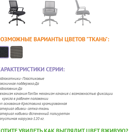
ВОЗМОЖНЫЕ ВАРИАНТЫ ЦВЕТОВ
"ТКАНЬ"
:
АРАКТЕРИСТИКИ СЕРИИ:
одлокотники- Пластиковые
оясничная поддержка-Да
одголовник-Да
еханизм качания-ТопГан механизм качания с возможностью фиксации
ресла в рабочем положении
ип основания-Крестовина хромированная
атериал обивки- сетка-ткань
атериал набивки-Вспененный полиуретан
опустимая нагрузка-120 кг.
ХОТИТЕ УВИДЕТЬ КАК ВЫГЛЯДИТ ЦВЕТ ВЖИВУЮ?