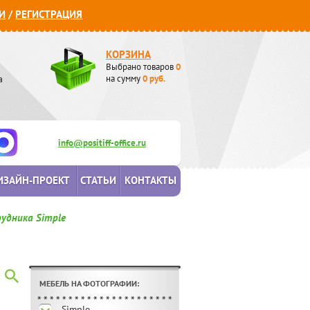
И
/
РЕГИСТРАЦИЯ
КОРЗИНА
Выбрано товаров
0
а
на сумму
0
руб.
info@positiff-office.ru
ИЗАЙН-ПРОЕКТ
СТАТЬИ
КОНТАКТЫ
рудника Simple
МЕБЕЛЬ НА ФОТОГРАФИИ:
Simple