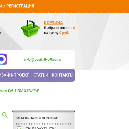
И
/
РЕГИСТРАЦИЯ
КОРЗИНА
Выбрано товаров
0
а
на сумму
0
руб.
info@positiff-office.ru
ИЗАЙН-ПРОЕКТ
СТАТЬИ
КОНТАКТЫ
есло CH-540AXSN/TW
МЕБЕЛЬ НА ФОТОГРАФИИ:
CH-540AXSN/TW