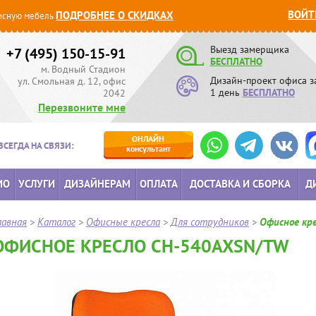
ВОЙТ
ПОДРОБНЕЕ О СКИДКАХ
сную мебель
Выезд замерщика
+7 (495) 150-15-91
БЕСПЛАТНО
м. Водный Стадион
Дизайн-проект офиса з
ул. Смольная д. 12, офис
1 день
БЕСПЛАТНО
2042
Перезвоните мне
ОНЛАЙН
ВСЕГДА НА СВЯЗИ:
консультант
ИО
УСЛУГИ
ДИЗАЙНЕРАМ
ОПЛАТА
ДОСТАВКА И СБОРКА
Д
лавная
>
Каталог
>
Офисные кресла
>
Для сотрудников
>
Офисное кр
ОФИСНОЕ КРЕСЛО CH-540AXSN/TW