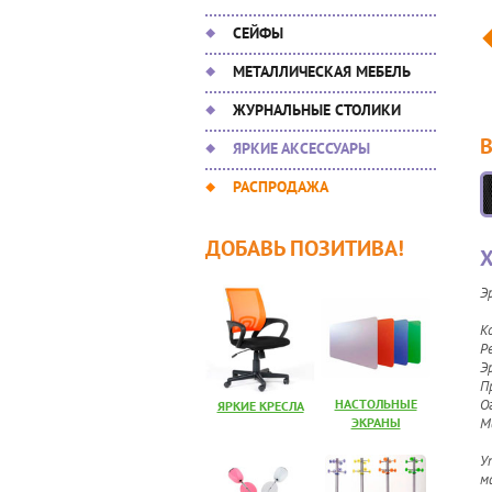
СЕЙФЫ
МЕТАЛЛИЧЕСКАЯ МЕБЕЛЬ
ЖУРНАЛЬНЫЕ СТОЛИКИ
ЯРКИЕ АКСЕССУАРЫ
РАСПРОДАЖА
ДОБАВЬ ПОЗИТИВА!
Х
Э
К
Р
Э
П
НАСТОЛЬНЫЕ
О
ЯРКИЕ КРЕСЛА
ЭКРАНЫ
М
У
ма