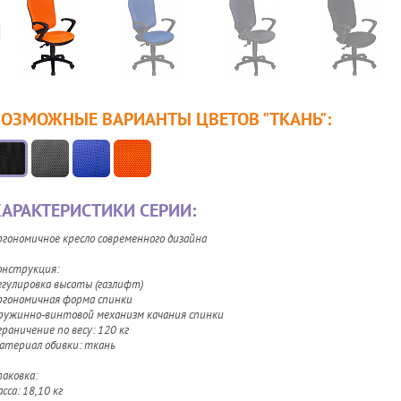
ВОЗМОЖНЫЕ ВАРИАНТЫ ЦВЕТОВ
"ТКАНЬ"
:
АРАКТЕРИСТИКИ СЕРИИ:
ргономичное кресло современного дизайна
онструкция:
егулировка высоты (газлифт)
ргономичная форма спинки
ружинно-винтовой механизм качания спинки
граничение по весу: 120 кг
атериал обивки: ткань
паковка:
сса: 18,10 кг