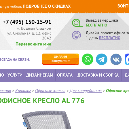
ВОЙТ
ПОДРОБНЕЕ О СКИДКАХ
сную мебель
Выезд замерщика
+7 (495) 150-15-91
БЕСПЛАТНО
м. Водный Стадион
Дизайн-проект офиса з
ул. Смольная д. 12, офис
1 день
БЕСПЛАТНО
2042
Перезвоните мне
ОНЛАЙН
ВСЕГДА НА СВЯЗИ:
консультант
ИО
УСЛУГИ
ДИЗАЙНЕРАМ
ОПЛАТА
ДОСТАВКА И СБОРКА
Д
лавная
>
Каталог
>
Офисные кресла
>
Для сотрудников
>
Офисное кре
ОФИСНОЕ КРЕСЛО AL 776