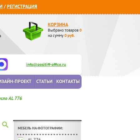
И
/
РЕГИСТРАЦИЯ
КОРЗИНА
Выбрано товаров
0
а
на сумму
0
руб.
info@positiff-office.ru
ИЗАЙН-ПРОЕКТ
СТАТЬИ
КОНТАКТЫ
сло AL 776
МЕБЕЛЬ НА ФОТОГРАФИИ:
AL 776