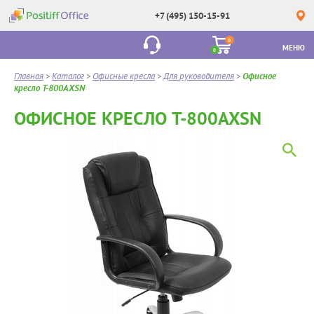
+7 (495) 150-15-91
0
МЕНЮ
0
Главная
>
Каталог
>
Офисные кресла
>
Для руководителя
>
Офисное
кресло T-800AXSN
ОФИСНОЕ КРЕСЛО T-800AXSN