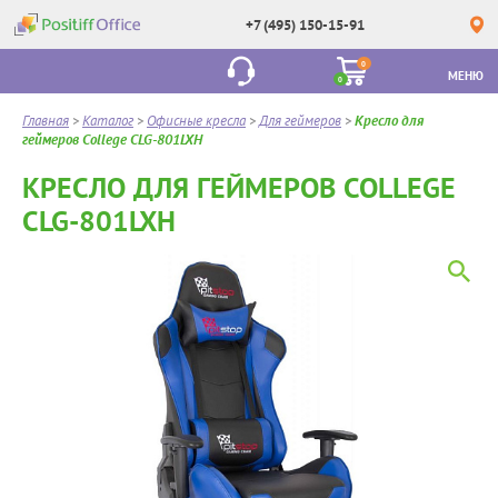
+7 (495) 150-15-91
0
МЕНЮ
0
Главная
>
Каталог
>
Офисные кресла
>
Для геймеров
>
Кресло для
геймеров College CLG-801LXH
КРЕСЛО ДЛЯ ГЕЙМЕРОВ COLLEGE
CLG-801LXH