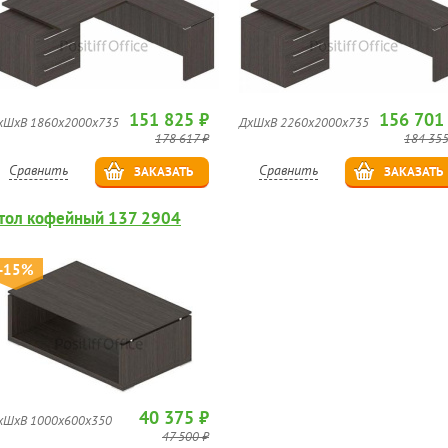
151 825 ₽
156 701
хШхВ 1860x2000x735
ДхШхВ 2260x2000x735
178 617 ₽
184 355
Сравнить
Сравнить
ЗАКАЗАТЬ
ЗАКАЗАТЬ
тол кофейный 137 2904
-15%
40 375 ₽
хШхВ 1000x600x350
47 500 ₽