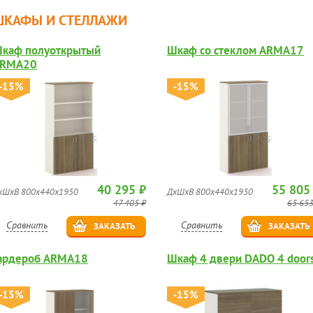
ШКАФЫ И СТЕЛЛАЖИ
каф полуоткрытый
Шкаф со стеклом ARMA17
RMA20
-15%
-15%
40 295 ₽
55 805
хШхВ 800x440x1950
ДхШхВ 800x440x1950
47 405 ₽
65 653
Сравнить
Сравнить
ЗАКАЗАТЬ
ЗАКАЗАТЬ
ардероб ARMA18
Шкаф 4 двери DADO 4 door
-15%
-15%