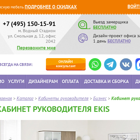
ВОЙТ
ПОДРОБНЕЕ О СКИДКАХ
сную мебель
Выезд замерщика
+7 (495) 150-15-91
БЕСПЛАТНО
м. Водный Стадион
Дизайн-проект офиса з
ул. Смольная д. 12, офис
1 день
БЕСПЛАТНО
2042
Перезвоните мне
ОНЛАЙН
ВСЕГДА НА СВЯЗИ:
консультант
ИО
УСЛУГИ
ДИЗАЙНЕРАМ
ОПЛАТА
ДОСТАВКА И СБОРКА
Д
лавная
>
Каталог
>
Кабинеты руководителя
>
Бизнес
>
Кабинет руко
КАБИНЕТ РУКОВОДИТЕЛЯ EKIS