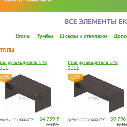
ВСЕ ЭЛЕМЕНТЫ EK
Столы
Тумбы
Шкафы и стеллажи
Допо
СТОЛЫ
тол руководителя 148
Стол руководителя 148
111
3112
-15%
-15%
64 759 ₽
69 796
хШхВ 1600x1000x735
ДхШхВ 2000x1000x735
76 187 ₽
82 113