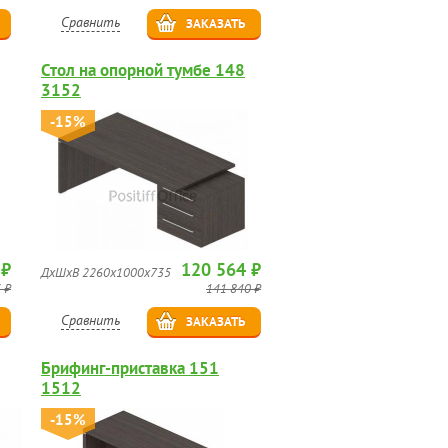
Сравнить
ЗАКАЗАТЬ
Стол на опорной тумбе 148
3152
-15%
 ₽
120 564 ₽
ДхШхВ 2260x1000x735
 ₽
141 840 ₽
Сравнить
ЗАКАЗАТЬ
Брифинг-приставка 151
1512
-15%