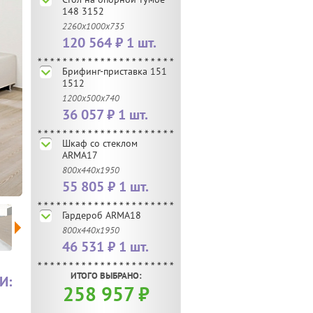
148 3152
2260x1000x735
120 564 ₽ 1 шт.
Брифинг-приставка 151
1512
1200x500x740
36 057 ₽ 1 шт.
Шкаф со стеклом
ARMA17
800x440x1950
55 805 ₽ 1 шт.
Гардероб ARMA18
800x440x1950
46 531 ₽ 1 шт.
ИТОГО ВЫБРАНО:
И:
258 957
₽