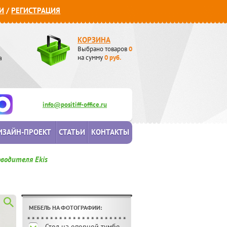
И
/
РЕГИСТРАЦИЯ
КОРЗИНА
Выбрано товаров
0
а
на сумму
0
руб.
info@positiff-office.ru
ИЗАЙН-ПРОЕКТ
СТАТЬИ
КОНТАКТЫ
водителя Ekis
МЕБЕЛЬ НА ФОТОГРАФИИ:
Стол на опорной тумбе