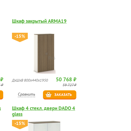
Шкаф закрытый ARMA19
-15%
 ₽
50 768 ₽
ДхШхВ 800x440x1950
 ₽
59 727 ₽
Сравнить
ЗАКАЗАТЬ
s
Шкаф 4 стекл. двери DADO 4
glass
-15%