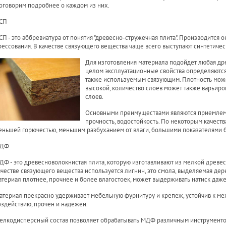
оговорим подробнее о каждом из них.
СП
СП - это аббревиатура от понятия "древесно-стружечная плита". Производится 
рессования. В качестве связующего вещества чаще всего выступают синтетиче
Для изготовления материала подойдет любая др
целом эксплуатационные свойства определяются 
также используемым связующим. Плотность може
высокой, количество слоев может также варьиров
слоев.
Основными преимуществами являются приемлемая
прочность, водостойкость. По некоторым качест
еньшей горючестью, меньшим разбуханием от влаги, большими показателями б
ДФ
ДФ - это древесноволокнистая плита, которую изготавливают из мелкой древес
ачестве связующего вещества используется лигнин, это смола, выделяемая дер
атериал плотнее, прочнее и более влагостоек, может выдерживать натиск даже
атериал прекрасно удерживает мебельную фурнитуру и крепеж, устойчив к м
оздействию, прочен и надежен.
елкодисперсный состав позволяет обрабатывать МДФ различным инструментом