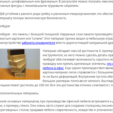
ильным, шлифовальным или фрезерным. В результате можно получать максим
ложные фигуры с минимальными трудовыми затратами.
ДФ устойчив к разного рода грибку и различным микроорганизмам, что обеспе
атериалу полную экологическую безопасность.
амбурат
амбурат - это панель с большой толщиной. Наружные слои панели производятс
чеистым картоном или "сотами". Этот материал прочно вошел в мебельную отрас
лагоустройстве
кабинета руководителя
вместо дорогостоящей натуральной др
Материал обладает массой достоинств. К пример
инструментом, из него можно сделать деталь пр
тамбурат обеспечивает возможность скрытого м
проводку или прятать крепежные элементы,
что 
мебели в офис
. Еще одним преимуществом являет
картона материал легко справляется с большими
то ни было деформаций. Внутренняя пустота обе
больших размерах плита весит немного. Выгляди
олщина может достигать до 100 мм. Все эти достоинства отлично сочетаются с
ополнительные материалы
роме основных материалов, при производстве офисной мебели встречаются и 
их, к примеру, стекло. Оно очень часто служит для создания столешниц письме
ереговорных столов, придавая мебели современность, изящество и утонченнос