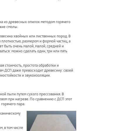
она из древесных опилок методом горячего
ские смолы.
евесина хвойных или лиственных пород. В
плотностью, размером и формой частиц, а
т быть очень малой, малой, средней и
аться: можно сделать один, три или пять
 стоимость, простота обработки и
вам ДСП даже превосходит древесину: своей
иостойкости и звукоизоляции.
ной пыли путем сухого прессования. В
евом при нагреве. По сравнению с ДСП этот
 горячего пара.
еханическому
, в том числе