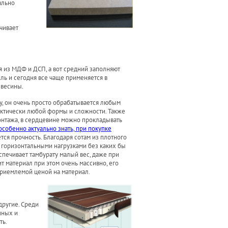
ально
чивает
я из МДФ и ДСП, а вот средний заполняют
ль и сегодня все чаще применяется в
евесины.
у, он очень просто обрабатывается любым
актически любой формы и сложности. Также
онтажа, в сердцевине можно прокладывать
особенно актуально знать, при покупке
ся прочность. Благодаря сотам из плотного
 горизонтальными нагрузками без каких бы
спечивает тамбурату малый вес, даже при
т материал при этом очень массивно, его
 приемлемой ценой на материал.
другие. Среди
нных и
ть.