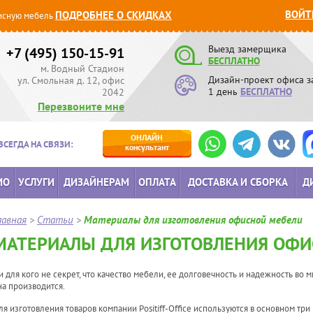
ВОЙТ
ПОДРОБНЕЕ О СКИДКАХ
сную мебель
Выезд замерщика
+7 (495) 150-15-91
БЕСПЛАТНО
м. Водный Стадион
Дизайн-проект офиса з
ул. Смольная д. 12, офис
1 день
БЕСПЛАТНО
2042
Перезвоните мне
ОНЛАЙН
ВСЕГДА НА СВЯЗИ:
консультант
ИО
УСЛУГИ
ДИЗАЙНЕРАМ
ОПЛАТА
ДОСТАВКА И СБОРКА
Д
лавная
>
Статьи
>
Материалы для изготовления офисной мебели
МАТЕРИАЛЫ ДЛЯ ИЗГОТОВЛЕНИЯ ОФИ
и для кого не секрет, что качество мебели, ее долговечность и надежность во
на производится.
ля изготовления товаров компании Positiff-Office используются в основном три