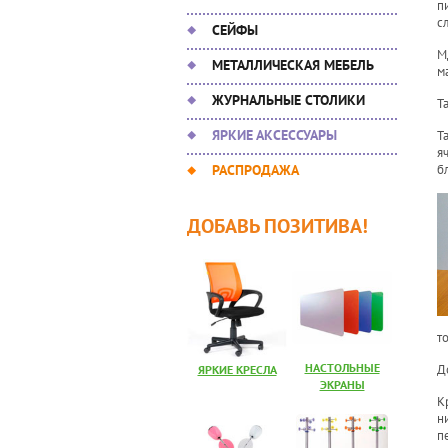
п
с
СЕЙФЫ
М
МЕТАЛЛИЧЕСКАЯ МЕБЕЛЬ
м
ЖУРНАЛЬНЫЕ СТОЛИКИ
Т
ЯРКИЕ АКСЕССУАРЫ
Т
я
РАСПРОДАЖА
б
ДОБАВЬ ПОЗИТИВА!
т
НАСТОЛЬНЫЕ
Д
ЯРКИЕ КРЕСЛА
ЭКРАНЫ
К
н
п