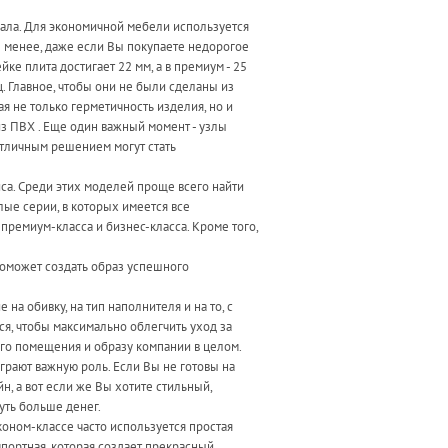
риала. Для экономичной мебели используется
 менее, даже если Вы покупаете недорогое
ке плита достигает 22 мм, а в премиум - 25
. Главное, чтобы они не были сделаны из
ая не только герметичность изделия, но и
из ПВХ . Еще один важный момент - узлы
Отличным решением могут стать
иса. Среди этих моделей проще всего найти
лые серии, в которых имеется все
премиум-класса и бизнес-класса. Кроме того,
поможет создать образ успешного
на обивку, на тип наполнителя и на то, с
ся, чтобы максимально облегчить уход за
его помещения и образу компании в целом.
грают важную роль. Если Вы не готовы на
н, а вот если же Вы хотите стильный,
уть больше денег.
коном-классе часто используется простая
мпортная, которая создает прекрасный