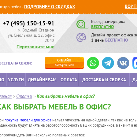
ВОЙТ
ПОДРОБНЕЕ О СКИДКАХ
сную мебель
Выезд замерщика
+7 (495) 150-15-91
БЕСПЛАТНО
м. Водный Стадион
Дизайн-проект офиса з
ул. Смольная д. 12, офис
1 день
БЕСПЛАТНО
2042
Перезвоните мне
ОНЛАЙН
ВСЕГДА НА СВЯЗИ:
консультант
ИО
УСЛУГИ
ДИЗАЙНЕРАМ
ОПЛАТА
ДОСТАВКА И СБОРКА
Д
лавная
>
Статьи
>
Как выбрать мебель в офис?
КАК ВЫБРАТЬ МЕБЕЛЬ В ОФИС?
ри
покупке мебели для офиса
нельзя упускать ни одной детали, так как не толь
адежность будут влиять на работоспособность Ваших сотрудников, а значит и н
опробуем дать Вам несколько полезных советов: