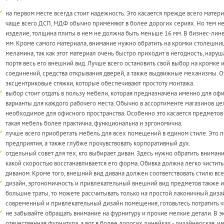
на первом месте всегда стоит надежность. Это касается прежде всего мате
чаще всего ДСП, МДФ обычно применяют в более дорогих сериях. Но тем не
изделие, толщина плиты в нем не должна быть меньше 16 мм. В бизнес-линей
мм. Кроме самого материала, внимание нужно обратить на кромки столешниц
меламина, так как этот материал очень быстро приходит в негодность, наруш
портя весь его внешний вид. Лучше всего остановить свой выбор на кромке 
соединений, средства открывания дверей, а также выдвижные механизмы. 
эксцентриковые стяжки, которые обеспечивают простоту монтажа.
выбор стоит отдать в пользу мебели, которая предназначена именно для оф
варианты для каждого рабочего места. Обычно в ассортименте магазинов це
необходимое для офисного пространства. Особенно это касается предметов 
такая мебель более практична, функциональна и эргономична.
лучше всего приобретать мебель для всех помещений в едином стиле. Это 
предприятия, а также глубже прочувствовать корпоративный дух.
отдельный совет для тех, кто выбирает диван. Здесь нужно обратить внимание 
какой скоростью восстанавливается его форма. Обивка должна легко чистить
диваном. Кроме того, внешний вид дивана должен соответствовать стилю вс
дизайн, эргономичность и привлекательный внешний вид предметов также и
большие траты, то можете рассчитывать только на простой лаконичный дизай
современный и привлекательный дизайн помещения, готовьтесь потратить ч
не забывайте обращать внимание на фурнитуру и прочие мелкие детали. В э
отечественная фурнитура, а вот в более дорогих линейках - дизайнерская, и