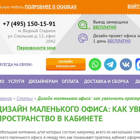
ВОЙТ
ПОДРОБНЕЕ О СКИДКАХ
сную мебель
Выезд замерщика
+7 (495) 150-15-91
БЕСПЛАТНО
м. Водный Стадион
Дизайн-проект офиса з
ул. Смольная д. 12, офис
1 день
БЕСПЛАТНО
2042
Перезвоните мне
ОНЛАЙН
ВСЕГДА НА СВЯЗИ:
консультант
ИО
УСЛУГИ
ДИЗАЙНЕРАМ
ОПЛАТА
ДОСТАВКА И СБОРКА
Д
лавная
>
Статьи
>
Дизайн маленького офиса: как увеличить прост
ДИЗАЙН МАЛЕНЬКОГО ОФИСА: КАК У
ПРОСТРАНСТВО В КАБИНЕТЕ
ебольшие компании, штат которых состоит, например, всего из нескольких сп
воего маленького офиса. А между тем, как показывает практика, кабинет, офор