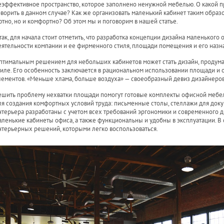
еэффективное пространство, которое заполнено ненужной мебелью. О какой п
оворить в данном случае? Как же организовать маленький кабинет таким образо
ютно, но и комфортно? Об этом мы и поговорим в нашей статье.
так, для начала стоит отметить, что разработка концепции дизайна маленького
еятельности компании и ее фирменного стиля, площади помещения и его назн
птимальным решением для небольших кабинетов может стать дизайн, продум
тиле. Его особенность заключается в рациональном использовании площади и 
лементов. «Меньше хлама, больше воздуха» — своеобразный девиз дизайнеро
ешить проблему нехватки площади помогут готовые комплекты офисной мебе
ля создания комфортных условий труда: письменные столы, стеллажи для докум
нтерьера разработаны с учетом всех требований эргономики и современного д
аленькие кабинеты офиса, а также функциональны и удобны в эксплуатации. В
нтерьерных решений, которыми легко воспользоваться.